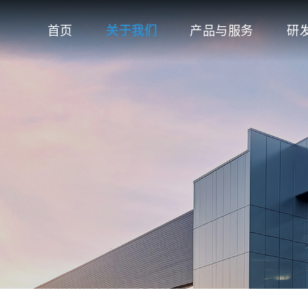
首页
关于我们
产品与服务
研