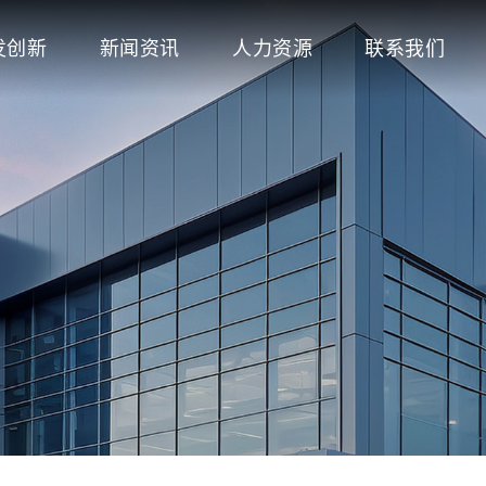
发创新
新闻资讯
人力资源
联系我们