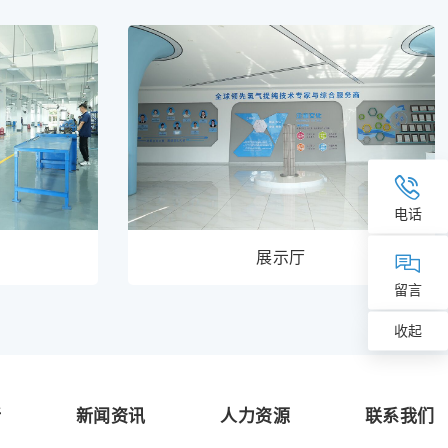
电话
展示厅
留言
收起
新
新闻资讯
人力资源
联系我们