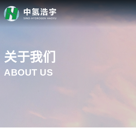
关于我们
ABOUT US