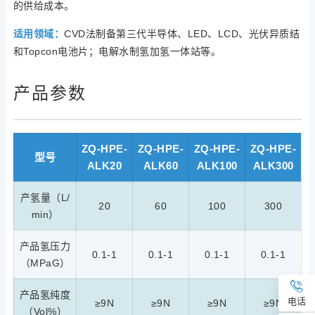
的供给成本。
适用领域：
CVD法制备第三代半导体、LED、LCD、光伏异质结
和Topcon电池片；电解水制氢加氢一体站等。
产品参数
ZQ-HPE-
ZQ-HPE-
ZQ-HPE-
ZQ-HPE-
型号
ALK20
ALK60
ALK100
ALK300
产氢量（L/
20
60
100
300
min）
产品氢压力
0.1-1
0.1-1
0.1-1
0.1-1
（MPaG）
产品氢纯度
电话
≥9N
≥9N
≥9N
≥9N
（Vol%）